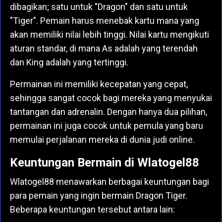
dibagikan; satu untuk "Dragon" dan satu untuk
"Tiger". Pemain harus menebak kartu mana yang
akan memiliki nilai lebih tinggi. Nilai kartu mengikuti
aturan standar, di mana As adalah yang terendah
dan King adalah yang tertinggi.
Permainan ini memiliki kecepatan yang cepat,
sehingga sangat cocok bagi mereka yang menyukai
tantangan dan adrenalin. Dengan hanya dua pilihan,
permainan ini juga cocok untuk pemula yang baru
memulai perjalanan mereka di dunia judi online.
Keuntungan Bermain di Wlatogel88
Wlatogel88 menawarkan berbagai keuntungan bagi
para pemain yang ingin bermain Dragon Tiger.
Beberapa keuntungan tersebut antara lain: