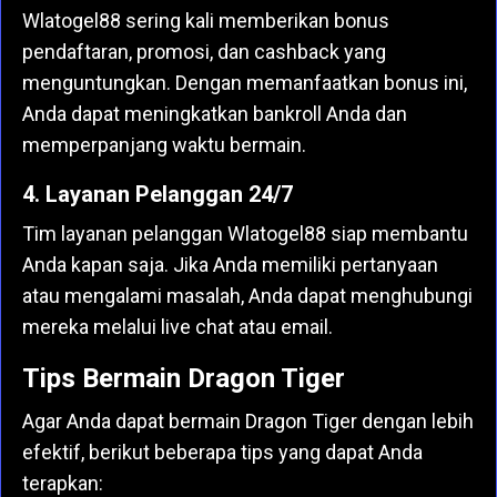
Wlatogel88 sering kali memberikan bonus
pendaftaran, promosi, dan cashback yang
menguntungkan. Dengan memanfaatkan bonus ini,
Anda dapat meningkatkan bankroll Anda dan
memperpanjang waktu bermain.
4. Layanan Pelanggan 24/7
Tim layanan pelanggan Wlatogel88 siap membantu
Anda kapan saja. Jika Anda memiliki pertanyaan
atau mengalami masalah, Anda dapat menghubungi
mereka melalui live chat atau email.
Tips Bermain Dragon Tiger
Agar Anda dapat bermain Dragon Tiger dengan lebih
efektif, berikut beberapa tips yang dapat Anda
terapkan: