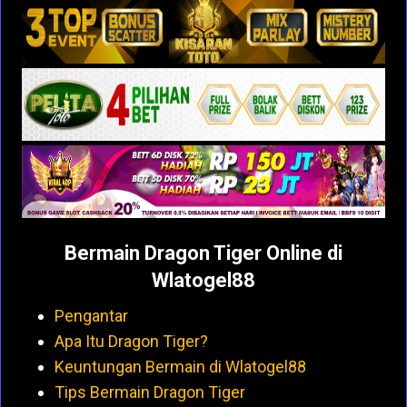
Bermain Dragon Tiger Online di
Wlatogel88
Pengantar
Apa Itu Dragon Tiger?
Keuntungan Bermain di Wlatogel88
Tips Bermain Dragon Tiger