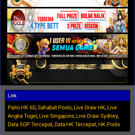
Link
Paito HK 6D
,
Sahabat Pools
,
Live Draw HK
,
Live
Angka Togel
,
Live Singapore
,
Live Draw Sydney
,
Data SGP Tercepat
,
Data HK Tercepat
,
HK Pools