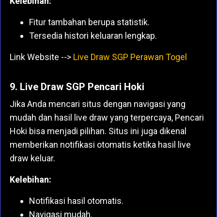
Kelebihan:
Fitur tambahan berupa statistik.
Tersedia histori keluaran lengkap.
Link Website -->
Live Draw SGP Perawan Togel
9. Live Draw SGP Pencari Hoki
Jika Anda mencari situs dengan navigasi yang
mudah dan hasil live draw yang terpercaya, Pencari
Hoki bisa menjadi pilihan. Situs ini juga dikenal
memberikan notifikasi otomatis ketika hasil live
draw keluar.
Kelebihan:
Notifikasi hasil otomatis.
Navigasi mudah.