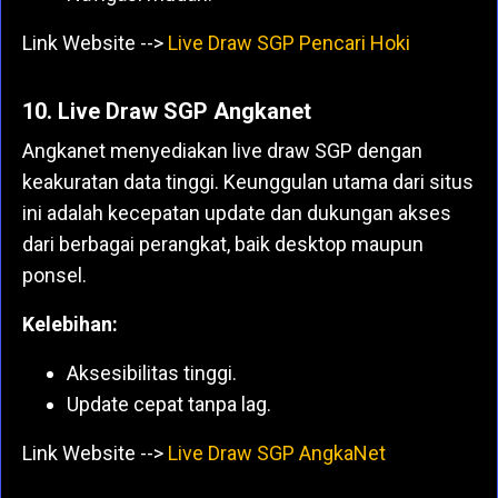
Link Website -->
Live Draw SGP Pencari Hoki
10. Live Draw SGP Angkanet
Angkanet menyediakan live draw SGP dengan
keakuratan data tinggi. Keunggulan utama dari situs
ini adalah kecepatan update dan dukungan akses
dari berbagai perangkat, baik desktop maupun
ponsel.
Kelebihan:
Aksesibilitas tinggi.
Update cepat tanpa lag.
Link Website -->
Live Draw SGP AngkaNet