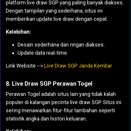
platform live draw SGP yang paling banyak diakses.
Dengan tampilan yang sederhana, situs ini
memberikan update live draw dengan cepat.
Kelebihan:
Desain sederhana dan ringan diakses.
Update data real-time.
Link Website -->
Live Draw SGP Janda Kembar
8. Live Draw SGP Perawan Togel
Perawan Togel adalah situs lain yang tidak kalah
populer di kalangan pecinta live draw SGP. Situs ini
sering menawarkan fitur-fitur tambahan seperti
statistik angka dan histori keluaran.