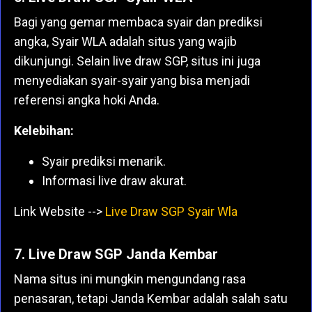
Bagi yang gemar membaca syair dan prediksi
angka, Syair WLA adalah situs yang wajib
dikunjungi. Selain live draw SGP, situs ini juga
menyediakan syair-syair yang bisa menjadi
referensi angka hoki Anda.
Kelebihan:
Syair prediksi menarik.
Informasi live draw akurat.
Link Website -->
Live Draw SGP Syair Wla
7. Live Draw SGP Janda Kembar
Nama situs ini mungkin mengundang rasa
penasaran, tetapi Janda Kembar adalah salah satu