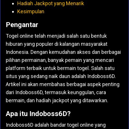
Hadiah Jackpot yang Menarik
Kesimpulan
Pengantar
Togel online telah menjadi salah satu bentuk
hiburan yang populer di kalangan masyarakat
Indonesia. Dengan kemudahan akses dan berbagai
pilihan permainan, banyak pemain yang mencari
platform terbaik untuk bermain togel. Salah satu
situs yang sedang naik daun adalah Indoboss6D.
Artikel ini akan membahas berbagai aspek penting
dari Indoboss6D, termasuk keunggulan, cara
bermain, dan hadiah jackpot yang ditawarkan.
Apa itu Indoboss6D?
Indoboss6D adalah bandar togel online yang