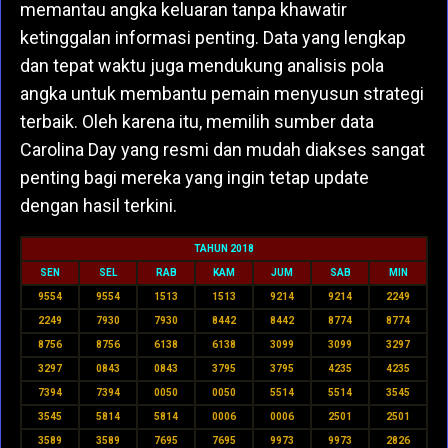
memantau angka keluaran tanpa khawatir
ketinggalan informasi penting. Data yang lengkap
dan tepat waktu juga mendukung analisis pola
angka untuk membantu pemain menyusun strategi
terbaik. Oleh karena itu, memilih sumber data
Carolina Day yang resmi dan mudah diakses sangat
penting bagi mereka yang ingin tetap update
dengan hasil terkini.
TAHUN 2018
SEN
SEL
RAB
KAM
JUM
SAB
MIN
9554
9554
1513
1513
9214
9214
2249
2249
7930
7930
8442
8442
8774
8774
8756
8756
6138
6138
3099
3099
3297
3297
0843
0843
3795
3795
4235
4235
7394
7394
0050
0050
5514
5514
3545
3545
5814
5814
0006
0006
2501
2501
3589
3589
7695
7695
9973
9973
2826